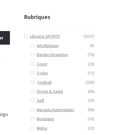
Rubriques
Librairie SPORTS
(1037)
er
Arts Martiaux
(9)
Bandes Dessinées
(70)
Courir
(20)
Cycles
(72)
Football
(189)
Forme & Santé
(46)
Golf
(19)
Marques Automobiles
(96)
algo
Montagne
(33)
Motos
(22)