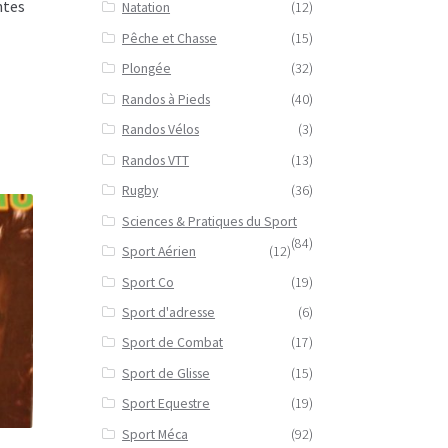
ntes
Natation
(12)
Pêche et Chasse
(15)
Plongée
(32)
Randos à Pieds
(40)
Randos Vélos
(3)
Randos VTT
(13)
Rugby
(36)
Sciences & Pratiques du Sport
(84)
Sport Aérien
(12)
Sport Co
(19)
Sport d'adresse
(6)
Sport de Combat
(17)
Sport de Glisse
(15)
Sport Equestre
(19)
Sport Méca
(92)