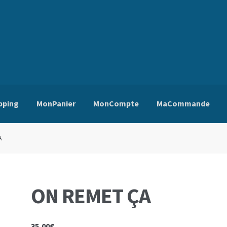
pping
MonPanier
MonCompte
MaCommande
ns Générales de Vente
Edito
Mentions Légales
Mon Compte
Pa
A
ON REMET ÇA
35,00
€