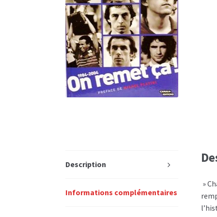
De
Description
» Ch
Informations complémentaires
remp
l’his