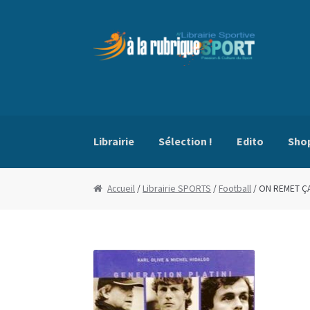
Aller
Aller
à
au
la
contenu
navigation
Librairie
Sélection !
Edito
Sho
Accueil
Blog
Boutique
Commande
Conditio
Accueil
/
Librairie SPORTS
/
Football
/ ON REMET Ç