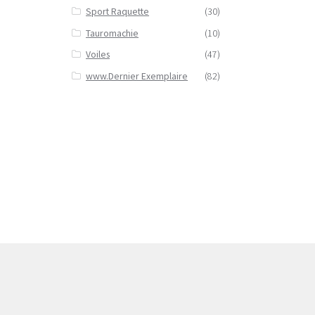
Sport Raquette
(30)
Tauromachie
(10)
Voiles
(47)
www.Dernier Exemplaire
(82)