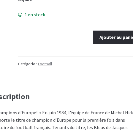
1 en stock
quantité
Ajouter au pani
de
ON
REMET
ÇA
Catégorie :
Football
scription
ampions d’Europe! » En juin 1984, l’équipe de France de Michel Hid
orte le titre de champion d’Europe pour la première fois dans
toire du football français. Tenants du titre, les Bleus de Jacques