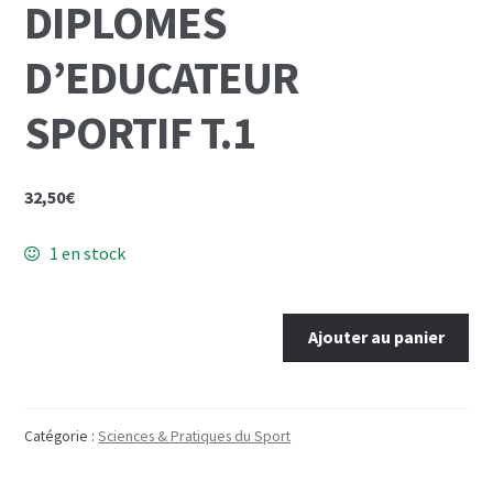
DIPLOMES
D’EDUCATEUR
SPORTIF T.1
32,50
€
1 en stock
quantité
Ajouter au panier
de
PREPARATION
AUX
DIPLOMES
Catégorie :
Sciences & Pratiques du Sport
D'EDUCATEUR
SPORTIF