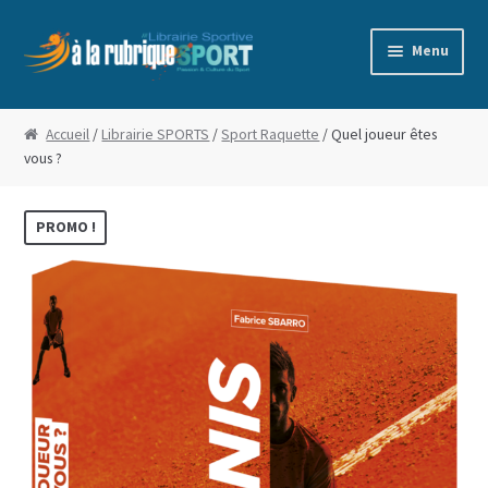
Aller
Aller
Menu
à
au
la
contenu
Accueil
navigation
Accueil
/
Librairie SPORTS
/
Sport Raquette
/ Quel joueur êtes
vous ?
Blog
Boutique
PROMO !
Commande
Conditions Générales de Vente
Edito
Mentions Légales