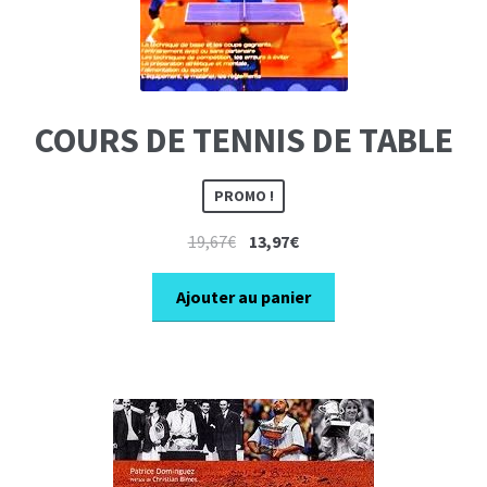
COURS DE TENNIS DE TABLE
PROMO !
Le
Le
19,67
€
13,97
€
prix
prix
initial
actuel
Ajouter au panier
était :
est :
19,67€.
13,97€.