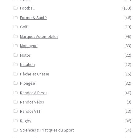
Football
(189)
Forme & Santé
(46)
Golf
(19)
Marques Automobiles
(96)
Montagne
(33)
Motos
(22)
Natation
(12)
Pêche et Chasse
(15)
Plongée
(32)
Randos à Pieds
(40)
Randos Vélos
(3)
Randos VTT
(13)
Rugby
(36)
Sciences & Pratiques du Sport
(84)