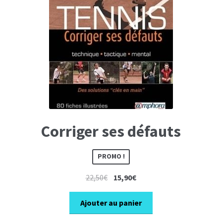
Corriger ses défauts
PROMO !
Le
Le
22,50
€
15,90
€
prix
prix
initial
actuel
Ajouter au panier
était :
est :