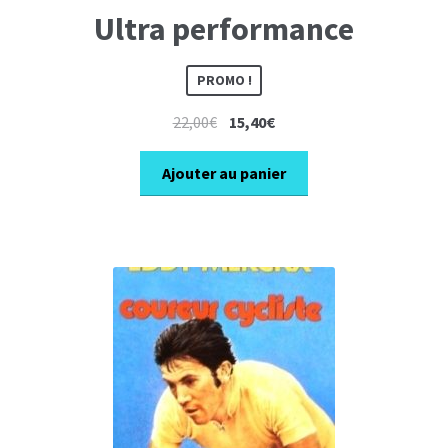
Ultra performance
PROMO !
Le
Le
22,00
€
15,40
€
prix
prix
initial
actuel
Ajouter au panier
était :
est :
22,00€.
15,40€.