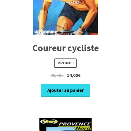
Coureur cycliste
PROMO !
Le
Le
20,00
€
14,00
€
prix
prix
initial
actuel
Ajouter au panier
était :
est :
20,00€.
14,00€.