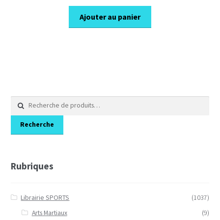
prix
prix
initial
actuel
Ajouter au panier
était :
est :
15,00€.
10,50€.
Recherche
pour :
Recherche
Rubriques
Librairie SPORTS
(1037)
Arts Martiaux
(9)